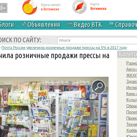
Блоги
Объявления
Видео ВТК
Справо
ОИСК ПО САЙТУ:
›
Почта России увеличила розничные продажи прессы на 5% в 2017 году
ичила розничные продажи прессы на
Катег
Разн
Авто-
ЖКХ
(
Здоро
Инте
Кино 
Культ
Образ
Полит
Прои
Техни
Хобби
Юмо