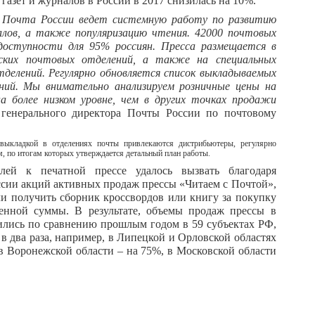
азет и журналов в России в 2017 снизилась на 10%.
Почта России ведет системную работу по развитию
лов, а также популяризацию чтения. 42000 почтовых
доступности для 95% россиян. Пресса размещается в
дских почтовых отделений, а также на специальных
тделений. Регулярно обновляется список выкладываемых
аний. Мы внимательно анализируем розничные цены на
а более низком уровне, чем в других точках продажи
ь генерального директора Почты России по почтовому
выкладкой в отделениях почты привлекаются дистрибьютеры, регулярно
, по итогам которых утверждается детальный план работы.
лей к печатной прессе удалось вызвать благодаря
сии акций активных продаж прессы «Читаем с Почтой»,
ли получить сборник кроссвордов или книгу за покупку
енной суммы. В результате, объемы продаж прессы в
чились по сравнению прошлым годом в 59 субъектах РФ,
 в два раза, например, в Липецкой и Орловской областях
 в Воронежской области – на 75%, в Московской области