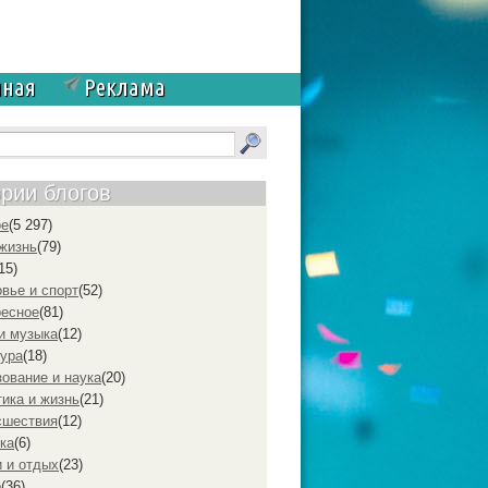
чная
Реклама
ории блогов
ое
(5 297)
жизнь
(79)
15)
вье и спорт
(52)
ресное
(81)
и музыка
(12)
ура
(18)
ование и наука
(20)
ика и жизнь
(21)
cшествия
(12)
ка
(6)
 и отдых
(23)
р
(36)