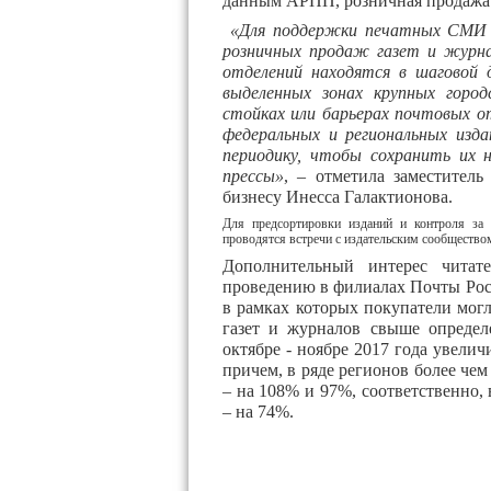
данным АРПП, розничная продажа г
«Для поддержки печатных СМИ 
розничных продаж газет и журна
отделений находятся в шаговой 
выделенных зонах крупных горо
стойках или барьерах почтовых о
федеральных и региональных изд
периодику, чтобы сохранить их н
прессы»
, – отметила заместител
бизнесу Инесса Галактионова.
Для предсортировки изданий и контроля за 
проводятся встречи с издательским сообществом
Дополнительный интерес читате
проведению в филиалах Почты Рос
в рамках которых покупатели мог
газет и журналов свыше определ
октябре - ноябре 2017 года увели
причем, в ряде регионов более чем
– на 108% и 97%, соответственно,
– на 74%.