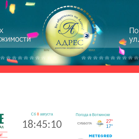
Сб
8
августа
18:45:11
а!