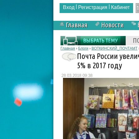
|
|
Вход
Регистрация
Кабинет
Главная
Новости
Форма поиска
П
Вы здесь
Главная
›
Блоги
›
ВОТКИНСКИЙ_ПОЧТАМТ
Почта России увел
5% в 2017 году
28.03.2018 09:38