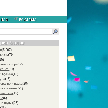
чная
Реклама
ории блогов
ое
(5 297)
жизнь
(79)
15)
вье и спорт
(52)
ресное
(81)
и музыка
(12)
ура
(18)
ование и наука
(20)
ика и жизнь
(21)
cшествия
(12)
ка
(6)
 и отдых
(23)
р
(36)