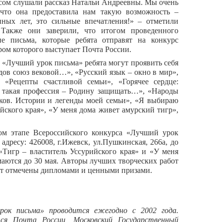
сом слушали рассказ Натальи Андреевны. Мы очень
 что она предоставила нам такую возможность –
нных лет, это сильные впечатления!» – отметили
акже они заверили, что итогом проведенного
ие письма, которые ребята отправят на конкурс
ом которого выступает Почта России.
 «Лучший урок письма» ребята могут проявить себя
дов союз вековой…», «Русский язык – окно в мир»,
, «Рецепты счастливой семьи», «Горячее сердце:
 такая профессия – Родину защищать…», «Народы
еков. Истории и легенды моей семьи», «Я выбираю
ийского края», «У меня дома живет амурский тигр»,
ом этапе Всероссийского конкурса «Лучший урок
адресу: 426008, г.Ижевск, ул.Пушкинская, 266а, до
 «Тигр – властитель Уссурийского края» и «У меня
аются до 30 мая. Авторы лучших творческих работ
дут отмечены дипломами и ценными призами.
урок письма» проводится ежегодно с 2002 года.
тся Почта России, Московский Государственный