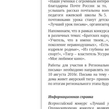
«Наши ученики с огромным интере
благодарны Почте России за то,
услышать рассказ почтальона вое
педагоги ижевской школы №5. Т
почтовиками урока станут детск
«Лучший урок письма», организатор
Напоминаем, что в рамках конкурса
в различных темах: «Братских наро
«Учитель, что в имени твоем...»
поколение неравнодушных», «Есть
издревле родные», «Из глубины в
спорт!», «Тигр – властитель Уссур
«Мое любимое кино».
Работы для участия в Региональн
письма» необходимо направлять по 
10 августа 2016г. Письма на тему
дома живет амурский тигр» приним
по итогам регионального этапа бу
Информационная справка
Всероссийский конкурс «Лучший 
Организаторами конкурса являю