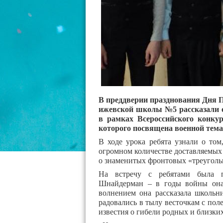
В преддверии празднования Дня 
ижевской школы №5 рассказали о
в рамках Всероссийского конку
которого посвящена военной тема
В ходе урока ребята узнали о том
огромном количестве доставляемых п
о знаменитых фронтовых «треуголь
На встречу с ребятами была п
Шнайдерман – в годы войны она
волнением она рассказала школьн
радовались в тылу весточкам с поле
известия о гибели родных и близких