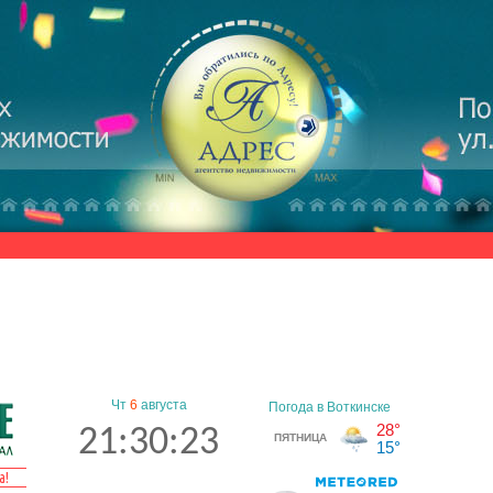
Чт
6
августа
21:30:24
а!