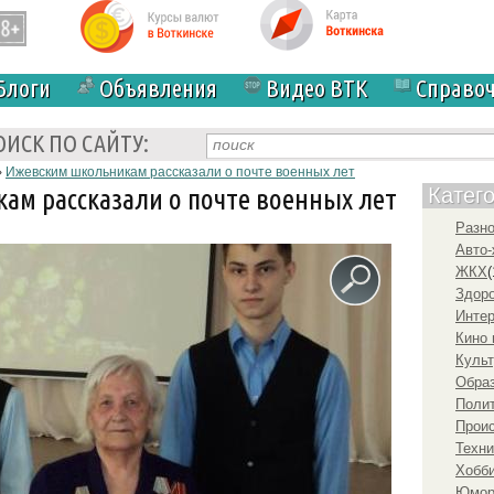
Блоги
Объявления
Видео ВТК
Справо
ОИСК ПО САЙТУ:
›
Ижевским школьникам рассказали о почте военных лет
ам рассказали о почте военных лет
Катег
Разн
Авто-
ЖКХ
(
Здоро
Инте
Кино 
Культ
Образ
Полит
Прои
Техни
Хобби
Юмо