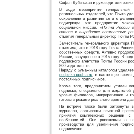
Софья Дубинская и руководители регио
В ходе мероприятия генеральный 
региональных издателей, что Почта уд
сохранению и развитию сети отделений
подчеркнул, что предприятие макси
социальной миссии. «
Почта России о
готова к выработке совместных реш
отметил генеральный директор Почты Р
Заместитель генерального директора П
отметила, что в 2018 году Почта Росси
собственных средств. Активно продолж
России, запущенное в 2015 году. В под
подписного агентства Почты России рос
800 издательств.
Наряду с бумажным каталогом уделяетс
podpiska.pochta.ru
, в настоящее время
постоянных подписчиков.
Кроме того, предприятием усилен ко
подписке, специально для издателей 
уровне филиалов, макрорегионов и г
готовы в режиме реального времени дав
На встрече также были затронуты во
журналов, сортировки печатной прес
принятия комплексных решений с 
особенностей. Они рассказали о по
производства для увеличения подпи
подписчиков.