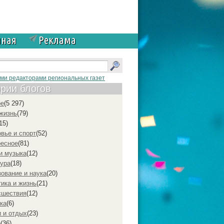
чная
Реклама
ыми редакторами региональных газет
ории блогов
ое
(5 297)
жизнь
(79)
15)
вье и спорт
(52)
ресное
(81)
и музыка
(12)
ура
(18)
ование и наука
(20)
ика и жизнь
(21)
cшествия
(12)
ка
(6)
 и отдых
(23)
р
(36)