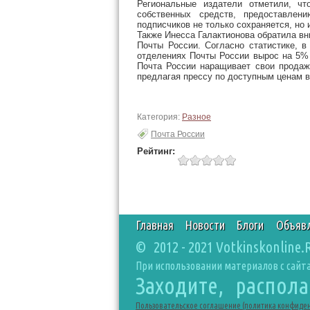
Региональные издатели отметили, чт
собственных средств, предоставлен
подписчиков не только сохраняется, но 
Также Инесса Галактионова обратила вн
Почты России. Согласно статистике, в
отделениях Почты России вырос на 5% 
Почта России наращивает свои продаж
предлагая прессу по доступным ценам в
Категория:
Разное
Почта России
Рейтинг:
Главная
Новости
Блоги
Объяв
© 2012 - 2021 Votkinskonline.
При использовании материалов с сайта
Заходите, распол
Пользовательское соглашение (политика конфиде