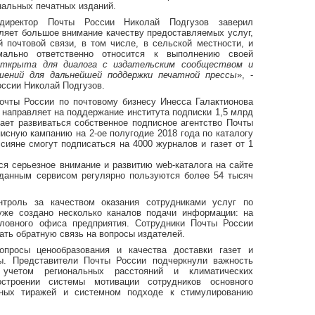
нальных печатных изданий.
директор Почты России Николай Подгузов заверил
еляет большое внимание качеству предоставляемых услуг,
 почтовой связи, в том числе, в сельской местности, и
мально ответственно относится к выполнению своей
ткрыта для диалога с издательским сообществом и
ений для дальнейшей поддержки печатной прессы
», -
оссии Николай Подгузов.
очты России по почтовому бизнесу Инесса Галактионова
и направляет на поддержание института подписки 1,5 млрд
ает развиваться собственное подписное агентство Почты
писную кампанию на 2-ое полугодие 2018 года по каталогу
сияне смогут подписаться на 4000 журналов и газет от 1
я серьезное внимание и развитию web-каталога на сайте
 данным сервисом регулярно пользуются более 54 тысяч
нтроль за качеством оказания сотрудниками услуг по
уже создано несколько каналов подачи информации: на
оловного офиса предприятия. Сотрудники Почты России
ать обратную связь на вопросы издателей.
просы ценообразования и качества доставки газет и
сы. Представители Почты России подчеркнули важность
учетом региональных расстояний и климатических
строении системы мотивации сотрудников основного
сных тиражей и системном подходе к стимулированию