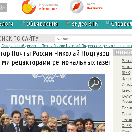
Блоги
Объявления
Видео ВТК
Справо
ОИСК ПО САЙТУ:
›
Генеральный директор Почты России Николай Подгузов встретился с главн
тор Почты России Николай Подгузов
Катег
ными редакторами региональных газет
Разн
Авто-
ЖКХ
(
Здоро
Инте
Кино 
Культ
Образ
Полит
Прои
Техни
Хобби
Юмо