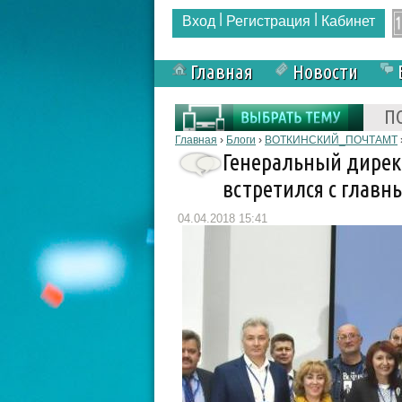
|
|
Вход
Регистрация
Кабинет
Главная
Новости
Форма поиска
П
Вы здесь
Главная
›
Блоги
›
ВОТКИНСКИЙ_ПОЧТАМТ
Генеральный дирек
встретился с глав
04.04.2018 15:41