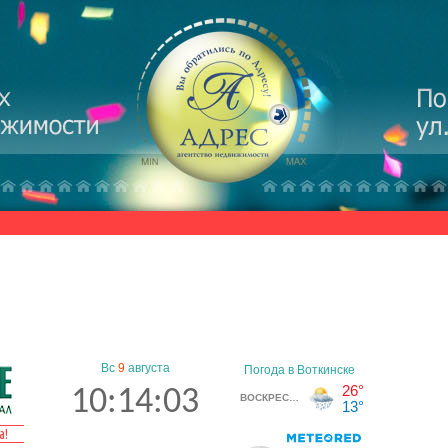
Вс
9
августа
10:14:03
а!