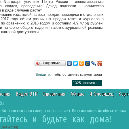
о благодаря усилиям Почты России - инвестированию
ию скидок, проведению Декад подписки - количество
и в ряде случаев растет.
имание издателей на рост продаж периодики в отделениях
 2017 году объем розничных продаж газет и журналов в
по сравнению с 2016 годом и составил 4,9 млрд рублей.
и на фоне общего падения газетно-журнальной розницы,
 шаговой доступности.
Поделиться…
Войдите
, чтобы оставлять комментарии
1325 просмотров
ления
Видео ВТК
Справочная
Афиша
Я-Очевидец
Карт
Ru
 Воткинсконлайн гиперссылка на сайт Воткинсконлайн обязательна.
агайтесь и будьте как дома!
нциальности)