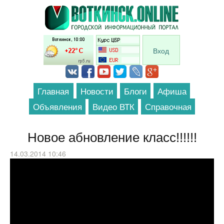
Перейти к основному содержанию
Вход
Главная
Новости
Блоги
Афиша
Объявления
Видео ВТК
Справочная
Новое абновление класс!!!!!!
14.03.2014 10:46