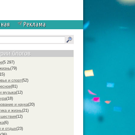
чная
Реклама
ории блогов
ое
(5 297)
жизнь
(79)
15)
вье и спорт
(52)
ресное
(81)
и музыка
(12)
ура
(18)
ование и наука
(20)
ика и жизнь
(21)
cшествия
(12)
ка
(6)
 и отдых
(23)
р
(36)