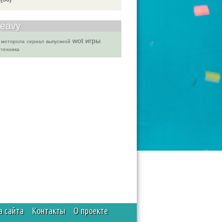
Heavy
wot
игры
моторола
сериал
выпускной
техника
а сайта
Контакты
О проекте