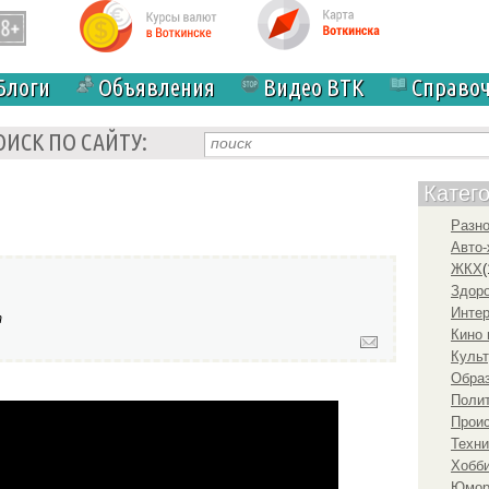
Блоги
Объявления
Видео ВТК
Справо
ОИСК ПО САЙТУ:
Катег
Разн
Авто-
ЖКХ
(
Здоро
Инте
т
Кино 
Культ
Образ
Полит
Прои
Техни
Хобби
Юмо