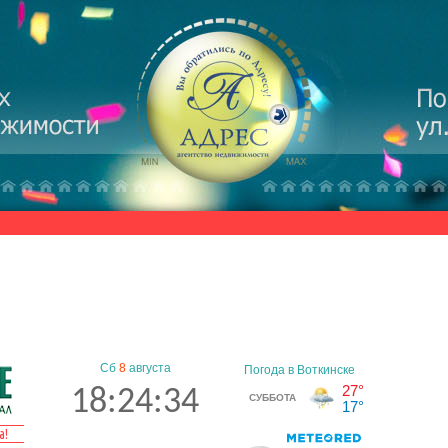
Сб
8
августа
18:24:34
а!