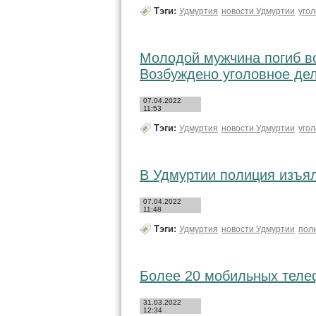
Тэги:
Удмуртия
новости Удмуртии
уго
Молодой мужчина погиб во
Возбуждено уголовное де
07.04.2022
11:53
Тэги:
Удмуртия
новости Удмуртии
уго
В Удмуртии полиция изъял
07.04.2022
11:48
Тэги:
Удмуртия
новости Удмуртии
пол
Более 20 мобильных телеф
31.03.2022
12:34