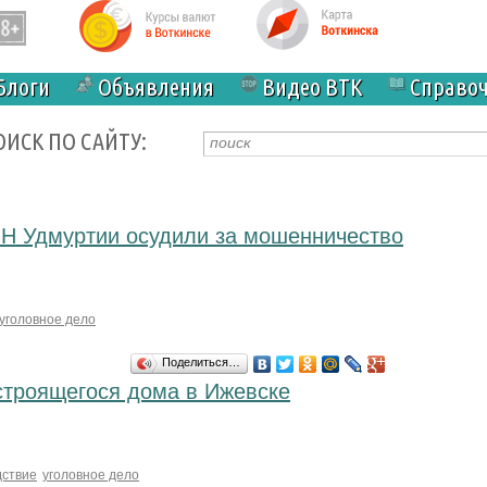
Блоги
Объявления
Видео ВТК
Справо
ОИСК ПО САЙТУ:
Н Удмуртии осудили за мошенничество
уголовное дело
Поделиться…
строящегося дома в Ижевске
дствие
уголовное дело