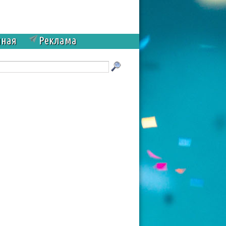
чная
Реклама