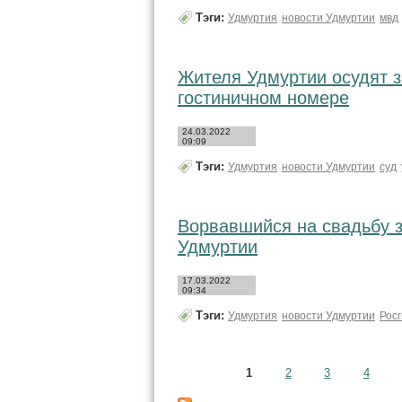
Тэги:
Удмуртия
новости Удмуртии
мвд
Жителя Удмуртии осудят 
гостиничном номере
24.03.2022
09:09
Тэги:
Удмуртия
новости Удмуртии
суд
Ворвавшийся на свадьбу 
Удмуртии
17.03.2022
09:34
Тэги:
Удмуртия
новости Удмуртии
Рос
Страницы
1
2
3
4