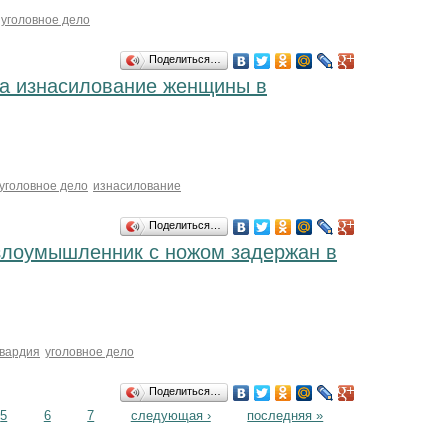
уголовное дело
Поделиться…
за изнасилование женщины в
уголовное дело
изнасилование
Поделиться…
злоумышленник с ножом задержан в
гвардия
уголовное дело
Поделиться…
5
6
7
следующая ›
последняя »