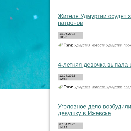
Жителя Удмуртии осудят з
патронов
14.06.2022
10:25
Тэги:
Удмуртия
новости Удмуртии
про
4-летняя девочка выпала 
12.04.2022
12:48
Тэги:
Удмуртия
новости Удмуртии
сле
Уголовное дело возбудили
девушку в Ижевске
07.04.2022
14:23