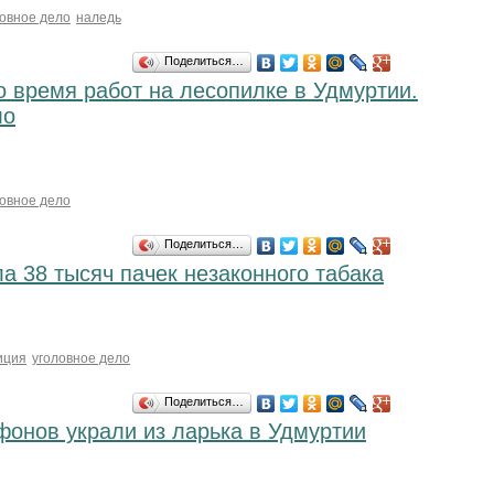
ловное дело
наледь
Поделиться…
 время работ на лесопилке в Удмуртии.
ло
ловное дело
Поделиться…
а 38 тысяч пачек незаконного табака
иция
уголовное дело
Поделиться…
онов украли из ларька в Удмуртии