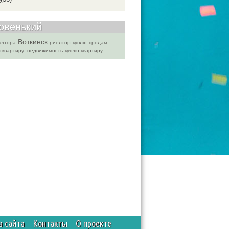
новенький
Воткинск
элтора
риелтор
куплю
продам
 квартиру.
недвижимость
куплю квартиру
а сайта
Контакты
О проекте