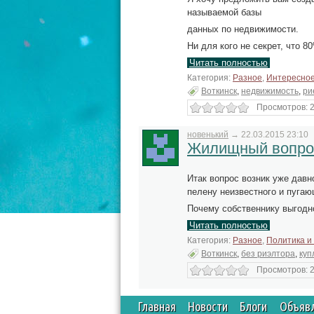
называемой базы
данных по недвижимости.
Ни для кого не секрет, что 
Читать полностью
Категория:
Разное
,
Интересно
Воткинск
,
недвижимость
,
ри
Просмотров: 2
новенький
→
22.03.2015 23:10
Жилищный вопро
Итак вопрос возник уже давн
пелену неизвестного и пугаю
Почему собственнику выгодн
Читать полностью
Категория:
Разное
,
Политика и
Воткинск
,
без риэлтора
,
куп
Просмотров: 2
Главная
Новости
Блоги
Объяв