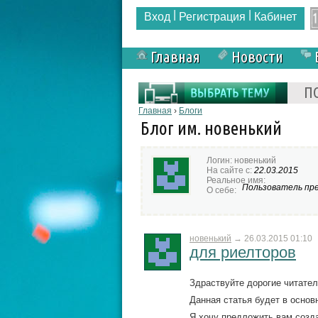
|
|
Вход
Регистрация
Кабинет
Главная
Новости
Форма поиска
П
Вы здесь
Главная
›
Блоги
Блог им. новенький
Логин:
новенький
На сайте с:
22.03.2015
Реальное имя:
Пользователь пред
О себе:
новенький
→
26.03.2015 01:10
для риелторов
Здраствуйте дорогие читател
Данная статья будет в основ
Я хочу предложить вам созда