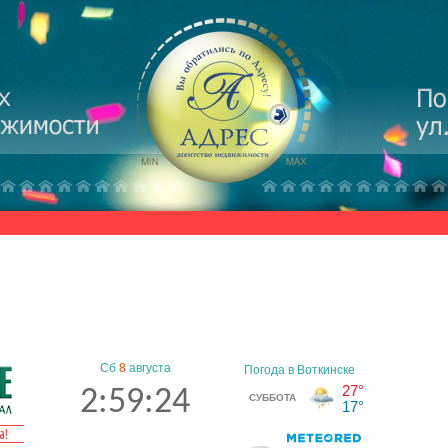
Сб
8
августа
2:59:25
а!