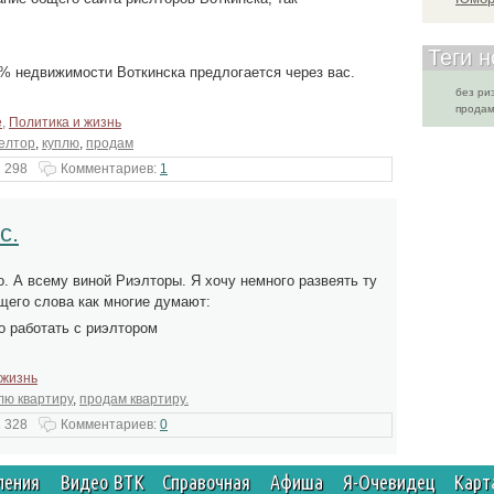
Теги 
80% недвижимости Воткинска предлогается через вас.
без ри
продам
е
,
Политика и жизнь
елтор
,
куплю
,
продам
 298
Комментариев:
1
с.
о. А всему виной Риэлторы. Я хочу немного развеять ту
щего слова как многие думают:
о работать с риэлтором
 жизнь
лю квартиру
,
продам квартиру.
 328
Комментариев:
0
ления
Видео ВТК
Справочная
Афиша
Я-Очевидец
Карт