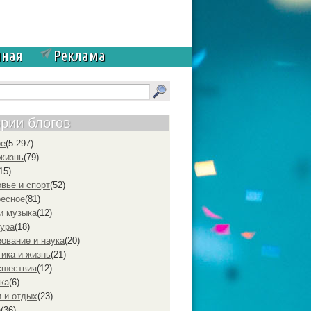
чная
Реклама
ории блогов
ое
(5 297)
жизнь
(79)
15)
вье и спорт
(52)
ресное
(81)
и музыка
(12)
ура
(18)
ование и наука
(20)
ика и жизнь
(21)
cшествия
(12)
ка
(6)
 и отдых
(23)
р
(36)