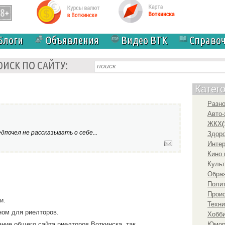
Блоги
Объявления
Видео ВТК
Справо
ОИСК ПО САЙТУ:
Катег
Разн
Авто-
ЖКХ
(
почел не рассказывать о себе...
Здоро
Инте
Кино 
Культ
Образ
Полит
Прои
и.
Техни
ном для риелторов.
Хобби
ние общего сайта риелторов Воткинска, так
Юмо