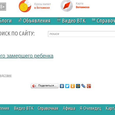
Блоги
Объявления
Видео ВТК
Справо
ОИСК ПО САЙТУ:
го замершего ребенка
едствие
Поделиться…
ления
Видео ВТК
Справочная
Афиша
Я-Очевидец
Карт