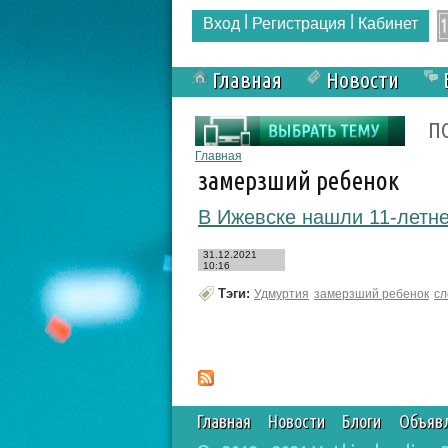
|
|
Вход
Регистрация
Кабинет
Главная
Новости
Форма поиска
П
Вы здесь
Главная
замерзший ребенок
В Ижевске нашли 11-летне
31.12.2021
10:16
Тэги:
Удмуртия
замерзший ребенок
сл
Главная
Новости
Блоги
Объяв