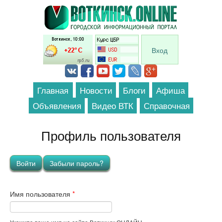
Перейти к основному содержанию
Вход
Главная
Новости
Блоги
Афиша
Объявления
Видео ВТК
Справочная
Профиль пользователя
Главные вкладки
Войти
(активная вкладка)
Забыли пароль?
Имя пользователя
*