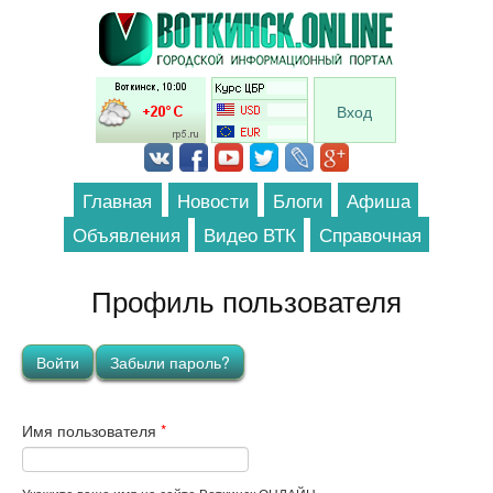
Перейти к основному содержанию
Вход
Главная
Новости
Блоги
Афиша
Объявления
Видео ВТК
Справочная
Профиль пользователя
Главные вкладки
Войти
(активная вкладка)
Забыли пароль?
Имя пользователя
*