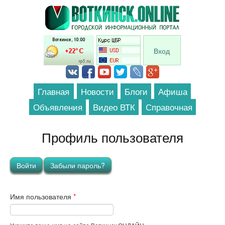
Перейти к основному содержанию
Вход
Главная
Новости
Блоги
Афиша
Объявления
Видео ВТК
Справочная
Профиль пользователя
Главные вкладки
Войти
(активная вкладка)
Забыли пароль?
Имя пользователя
*