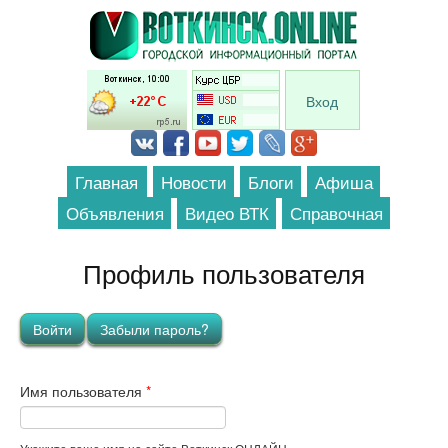
Перейти к основному содержанию
Вход
Главная
Новости
Блоги
Афиша
Объявления
Видео ВТК
Справочная
Профиль пользователя
Главные вкладки
Войти
(активная вкладка)
Забыли пароль?
Имя пользователя
*