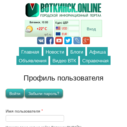
Перейти к основному содержанию
Вход
Главная
Новости
Блоги
Афиша
Объявления
Видео ВТК
Справочная
Профиль пользователя
Главные вкладки
Войти
(активная вкладка)
Забыли пароль?
Имя пользователя
*