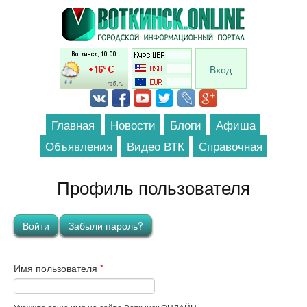
Перейти к основному содержанию
Вход
Главная
Новости
Блоги
Афиша
Объявления
Видео ВТК
Справочная
Профиль пользователя
Главные вкладки
Войти
(активная вкладка)
Забыли пароль?
Имя пользователя
*