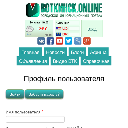
Перейти к основному содержанию
Вход
Главная
Новости
Блоги
Афиша
Объявления
Видео ВТК
Справочная
Профиль пользователя
Главные вкладки
Войти
(активная вкладка)
Забыли пароль?
Имя пользователя
*