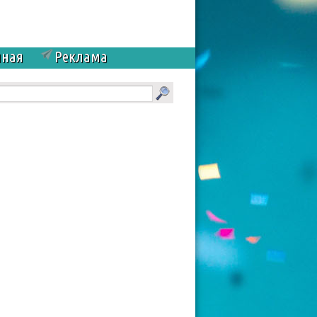
чная
Реклама