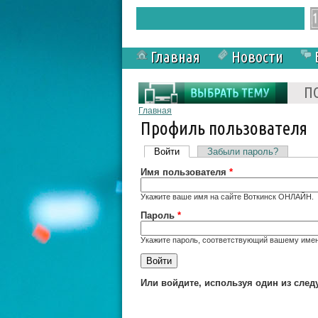
Главная
Новости
Форма поиска
П
Вы здесь
Главная
Профиль пользователя
Главные вкладки
Войти
(активная вкладка)
Забыли пароль?
Имя пользователя
*
Укажите ваше имя на сайте Воткинск ОНЛАЙН.
Пароль
*
Укажите пароль, соответствующий вашему имен
Или войдите, используя один из сле