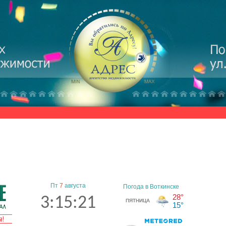
Пт
7
августа
3:15:22
а!