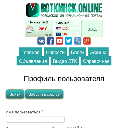
Перейти к основному содержанию
Вход
Главная
Новости
Блоги
Афиша
Объявления
Видео ВТК
Справочная
Профиль пользователя
Главные вкладки
Войти
(активная вкладка)
Забыли пароль?
Имя пользователя
*