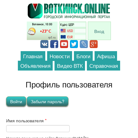
Перейти к основному содержанию
Вход
Главная
Новости
Блоги
Афиша
Объявления
Видео ВТК
Справочная
Профиль пользователя
Главные вкладки
Войти
(активная вкладка)
Забыли пароль?
Имя пользователя
*