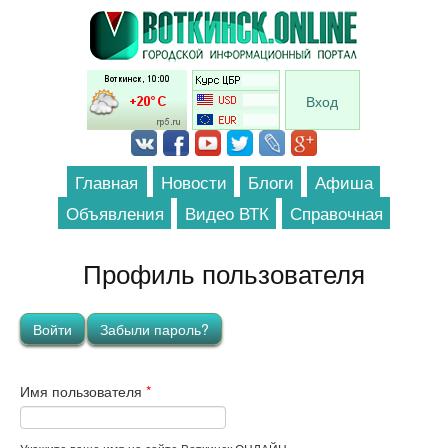
Перейти к основному содержанию
Вход
Главная
Новости
Блоги
Афиша
Объявления
Видео ВТК
Справочная
Профиль пользователя
Главные вкладки
Войти
(активная вкладка)
Забыли пароль?
Имя пользователя
*