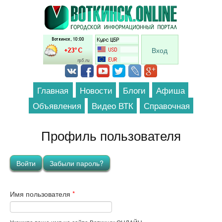
Перейти к основному содержанию
Вход
Главная
Новости
Блоги
Афиша
Объявления
Видео ВТК
Справочная
Профиль пользователя
Главные вкладки
Войти
(активная вкладка)
Забыли пароль?
Имя пользователя
*