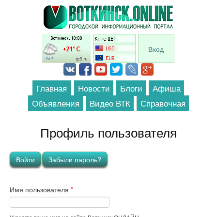
Перейти к основному содержанию
Вход
Главная
Новости
Блоги
Афиша
Объявления
Видео ВТК
Справочная
Профиль пользователя
Главные вкладки
Войти
(активная вкладка)
Забыли пароль?
Имя пользователя
*