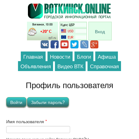
Перейти к основному содержанию
Вход
Главная
Новости
Блоги
Афиша
Объявления
Видео ВТК
Справочная
Профиль пользователя
Главные вкладки
Войти
(активная вкладка)
Забыли пароль?
Имя пользователя
*