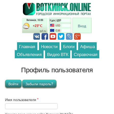
Перейти к основному содержанию
Вход
Главная
Новости
Блоги
Афиша
Объявления
Видео ВТК
Справочная
Профиль пользователя
Главные вкладки
Войти
(активная вкладка)
Забыли пароль?
Имя пользователя
*