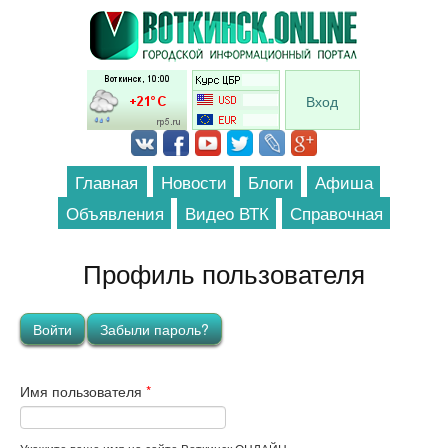
Перейти к основному содержанию
Вход
Главная
Новости
Блоги
Афиша
Объявления
Видео ВТК
Справочная
Профиль пользователя
Главные вкладки
Войти
(активная вкладка)
Забыли пароль?
Имя пользователя
*