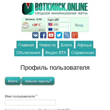
Перейти к основному содержанию
Вход
Главная
Новости
Блоги
Афиша
Объявления
Видео ВТК
Справочная
Профиль пользователя
Главные вкладки
Войти
(активная вкладка)
Забыли пароль?
Имя пользователя
*