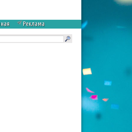
чная
Реклама