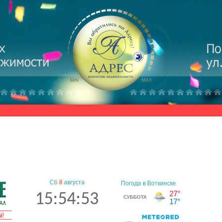
Сб
8
августа
15:54:53
а!