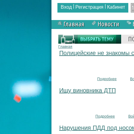
|
|
Вход
Регистрация
Кабинет
Главная
Новости
Форма поиска
П
Вы здесь
Главная
Полицейские не знакомы 
Подробнее
о Полицей
В
Ищу виновника ДТП
Подробнее
о Ищу вин
Во
Нарушения ПДД под носом