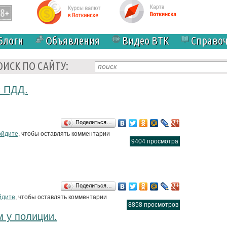
Блоги
Объявления
Видео ВТК
Справо
ОИСК ПО САЙТУ:
с ПДД.
Поделиться…
ские не знакомы с ПДД.
ойдите
, чтобы оставлять комментарии
9404 просмотра
Поделиться…
овника ДТП
йдите
, чтобы оставлять комментарии
8858 просмотров
 у полиции.