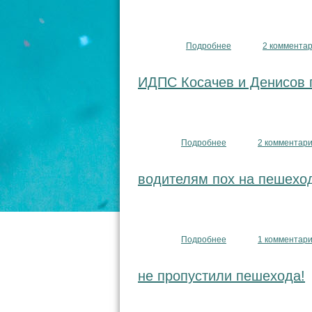
Подробнее
о Нарушения ПДД по
2 коммента
ИДПС Косачев и Денисов 
Подробнее
о ИДПС Косачев и Де
2 комментар
водителям пох на пешехо
Подробнее
о водителям пох на 
1 комментар
не пропустили пешехода!