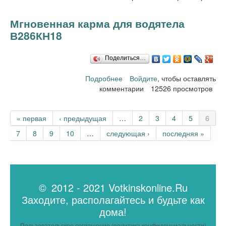
Мгновенная карма для водятела
В286КН18
Поделиться…
Подробнее
Войдите
о Мгновенная карма для
, чтобы оставлять
комментарии
12526 просмотров
водятела В286КН18
Страницы
« первая
‹ предыдущая
…
2
3
4
5
6
7
8
9
10
…
следующая ›
последняя »
© 2012 - 2021 Votkinskonline.Ru
Заходите, располагайтесь и будьте как
дома!
Пользовательское соглашение (политика конфиденциальности)