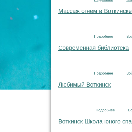
Массаж огнем в Воткинске
Подробнее
о Массаж о
Во
Современная библиотека
Подробнее
о Совреме
Во
Любимый Воткинск
Подробнее
о Любимы
В
Воткинск Школа юного спа