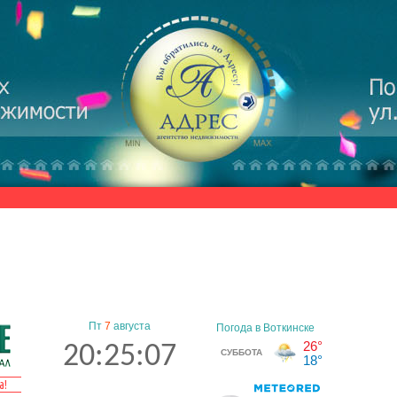
Пт
7
августа
20:25:07
а!