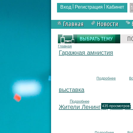
|
|
Вход
Регистрация
Кабинет
Главная
Новости
Форма поиска
П
Вы здесь
Главная
Гаражная амнистия
Подробнее
о Гаражн
В
выставка
Подробнее
о выставка
Жители Ленинградская,13 ж
435 просмотров
Подробнее
о Жители Л
Во