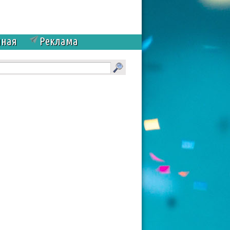
чная
Реклама