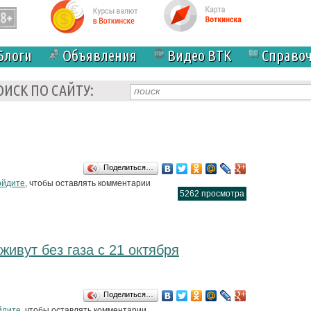
Блоги
Объявления
Видео ВТК
Справо
ОИСК ПО САЙТУ:
Поделиться…
ая амнистия
ойдите
, чтобы оставлять комментарии
5262 просмотра
ивут без газа с 21 октября
Поделиться…
енинградская,13 живут без газа с 21 октября
йдите
, чтобы оставлять комментарии