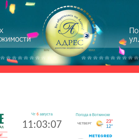
Чт
6
августа
11:03:08
а!