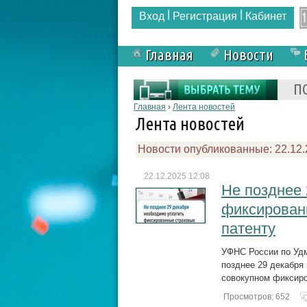
|
|
Вход
Регистрация
Кабинет
Главная
Новости
Форма поиска
П
Вы здесь
Главная
›
Лента новостей
Лента новостей
Новости опубликованные: 22.12
22.12.2025 12:08
Не позднее 
фиксирован
патенту
УФНС России по Удм
позднее 29 декабр
совокупном фиксиро
Просмотров: 652