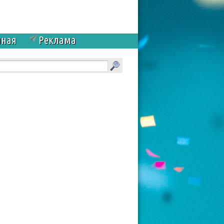
чная
Реклама