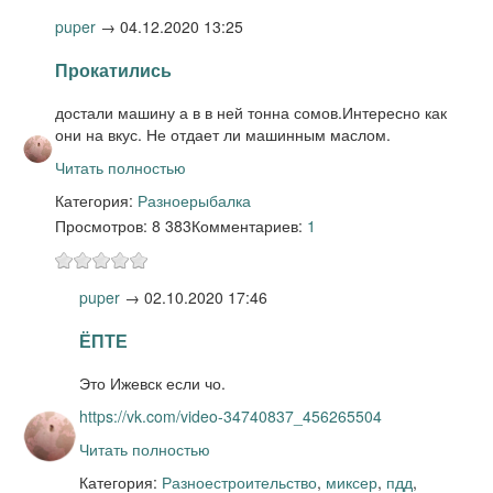
puper
→
04.12.2020 13:25
Прокатились
достали машину а в в ней тонна сомов.Интересно как
они на вкус. Не отдает ли машинным маслом.
Читать полностью
Категория:
Разное
рыбалка
Просмотров: 8 383
Комментариев:
1
puper
→
02.10.2020 17:46
ЁПТЕ
Это Ижевск если чо.
https://vk.com/video-34740837_456265504
Читать полностью
Категория:
Разное
строительство
,
миксер
,
пдд
,