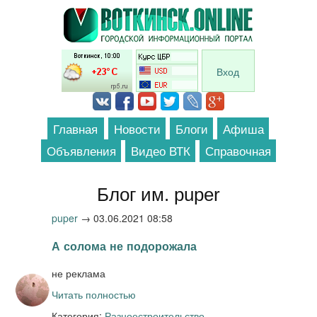
Перейти к основному содержанию
Вход
Главная
Новости
Блоги
Афиша
Объявления
Видео ВТК
Справочная
Блог им. puper
puper
→
03.06.2021 08:58
А солома не подорожала
не реклама
Читать полностью
Категория:
Разное
строительство