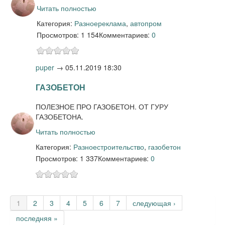
Читать полностью
Категория:
Разное
реклама
,
автопром
Просмотров: 1 154
Комментариев:
0
puper
→
05.11.2019 18:30
ГАЗОБЕТОН
ПОЛЕЗНОЕ ПРО ГАЗОБЕТОН. ОТ ГУРУ
ГАЗОБЕТОНА.
Читать полностью
Категория:
Разное
строительство
,
газобетон
Просмотров: 1 337
Комментариев:
0
Страницы
1
2
3
4
5
6
7
следующая ›
последняя »