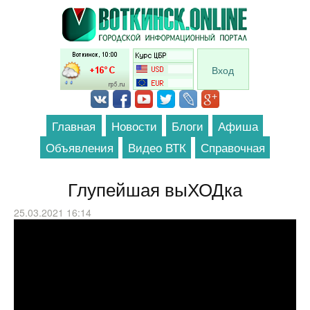
Перейти к основному содержанию
Вход
Главная
Новости
Блоги
Афиша
Объявления
Видео ВТК
Справочная
Глупейшая выХОДка
25.03.2021 16:14
Монти Пайтон - Министерство глупых
походок