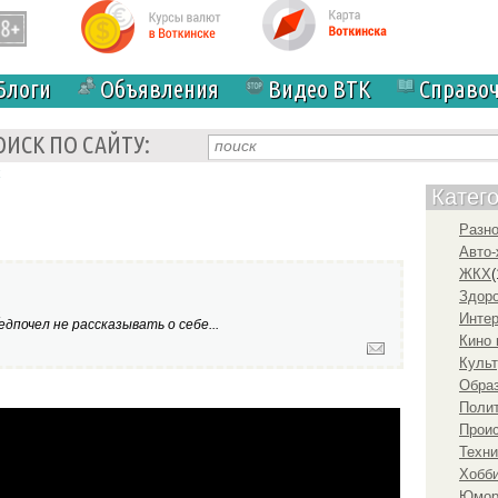
Блоги
Объявления
Видео ВТК
Справо
ОИСК ПО САЙТУ:
Катег
Разн
Авто-
ЖКХ
(
Здоро
а
Инте
дпочел не рассказывать о себе...
Кино 
Культ
Образ
Полит
знать о выращивании и уходе за гейхерами
Прои
Техни
Хобби
Юмо