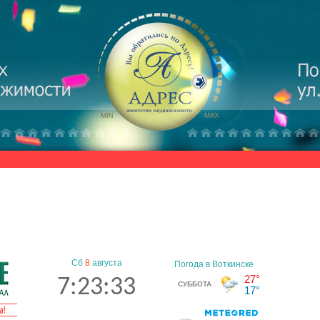
Сб
8
августа
7:23:34
а!