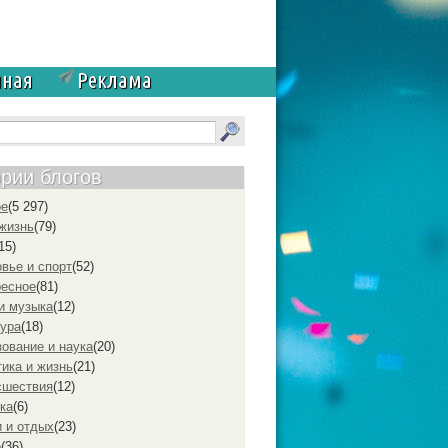
чная
Реклама
ории блогов
ое
(5 297)
жизнь
(79)
15)
вье и спорт
(52)
ресное
(81)
и музыка
(12)
ура
(18)
ование и наука
(20)
ика и жизнь
(21)
cшествия
(12)
ка
(6)
 и отдых
(23)
р
(36)