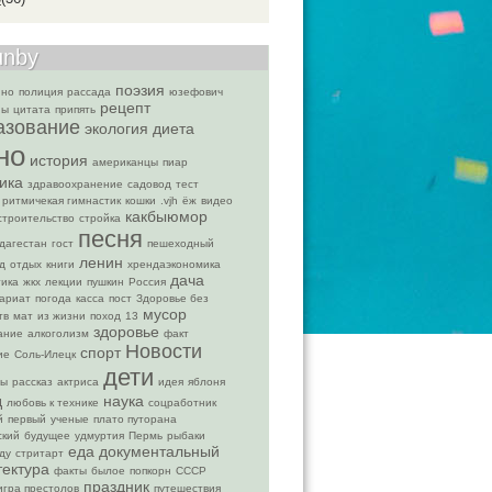
unby
поэзия
нно
полиция
рассада
юзефович
рецепт
ны
цитата
припять
азование
экология
диета
но
история
американцы
пиар
ика
здравоохранение
садовод
тест
ритмичекая гимнастик
кошки
.vjh
ёж
видео
какбыюмор
строительство
стройка
песня
дагестан
гост
пешеходный
ленин
д
отдых
книги
хрендаэкономика
дача
ика
жкх
лекции
пушкин
Россия
ариат
погода
касса
пост
Здоровье без
мусор
тв
мат
из жизни
поход
13
здоровье
ание
алкоголизм
факт
Новости
спорт
ие
Соль-Илецк
дети
ры
рассказ
актриса
идея
яблоня
д
наука
любовь к технике
соцработник
й
первый
ученые
плато путорана
ский
будущее
удмуртия
Пермь
рыбаки
еда
документальный
ду
стритарт
тектура
факты
былое
попкорн
СССР
праздник
игра престолов
путешествия