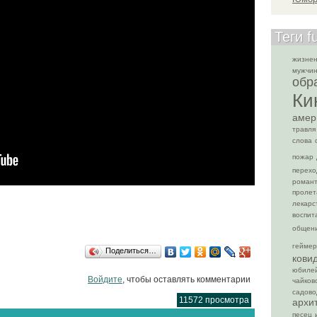
Теги f
жизне
мужчи
обр
Ки
амер
травля
слова
пожар
перехо
романт
пролет
лекарс
воспит
общен
гейме
Поделиться…
кови
юбиле
Войдите
, чтобы оставлять комментарии
чайков
садово
11572 просмотра
архи
песец