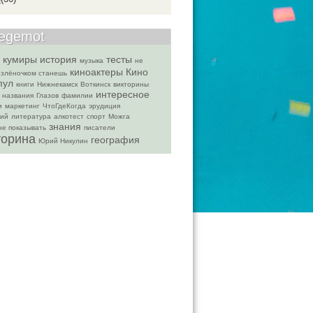
begemot
кумиры
история
тесты
музыка
не
киноактеры
Кино
козлёночком станешь
пул
книги
Нижнекамск
Воткинск
викторины
интересное
названия
Глазов
фамилии
и
маркетинг
ЧтоГдеКогда
эрудиция
кий
литература
алкотест
спорт
Можга
знания
не показывать
писатели
торина
география
Юрий Никулин