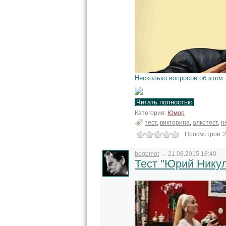
Несколько вопросов об этом
Читать полностью
Категория:
Юмор
тест
,
викторина
,
алкотест
,
н
Просмотров: 2
begemot
→
21.08.2015 18:40
Тест "Юрий Нику