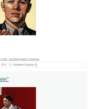
е пей - козлёночком станешь
 524
Комментариев:
0
лин"