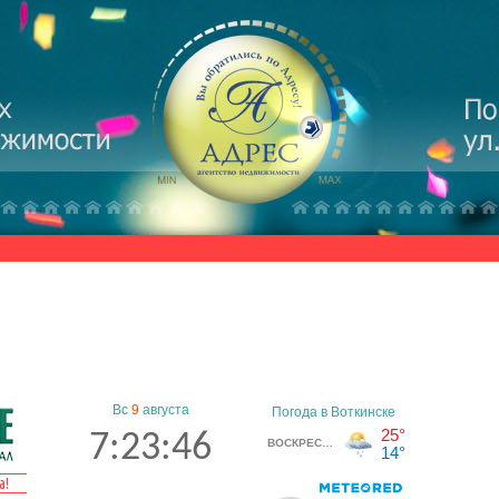
Вс
9
августа
7:23:47
а!