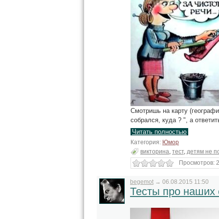
Смотришь на карту (географи
собрался, куда ? ", а ответи
Читать полностью
Категория:
Юмор
викторина
,
тест
,
детям не п
Просмотров: 2
begemot
→
06.08.2015 11:50
Тесты про наших