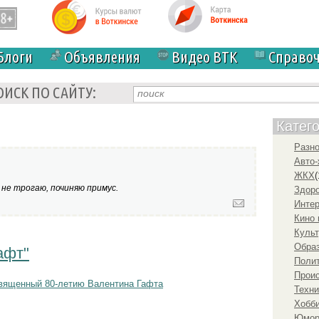
Блоги
Объявления
Видео ВТК
Справо
ОИСК ПО САЙТУ:
Катег
Разн
Авто-
ЖКХ
(
 не трогаю, починяю примус.
Здоро
Инте
Кино 
Культ
Образ
афт"
Полит
Прои
вященный 80-летию Валентина Гафта
Техни
Хобби
Юмо