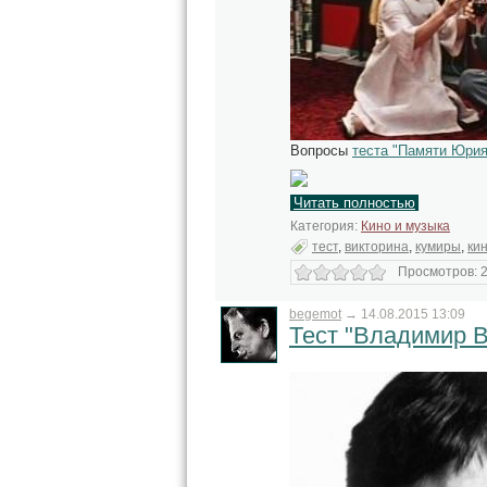
Вопросы
теста "Памяти Юрия
Читать полностью
Категория:
Кино и музыка
тест
,
викторина
,
кумиры
,
ки
Просмотров: 2
begemot
→
14.08.2015 13:09
Тест "Владимир 