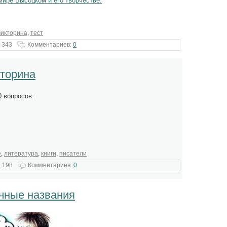
ире Высоцком и его творчестве.
викторина
,
тест
 343
Комментариев:
0
кторина
0 вопросов:
е
,
литература
,
книги
,
писатели
 198
Комментариев:
0
ичные названия