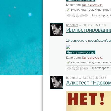
Категория:
Кино и музыка
викторина
,
тест
,
Кино
,
кино
Просмотров: 2
begemot
→
30.08.2015 11:35
Иллюстрированны
15 вопросов о российском/с
Читать полностью
Категория:
Кино и музыка
викторина
,
тест
,
Кино
,
кино
Просмотров: 2
begemot
→
23.08.2015 08:56
Алкотест "Нарком