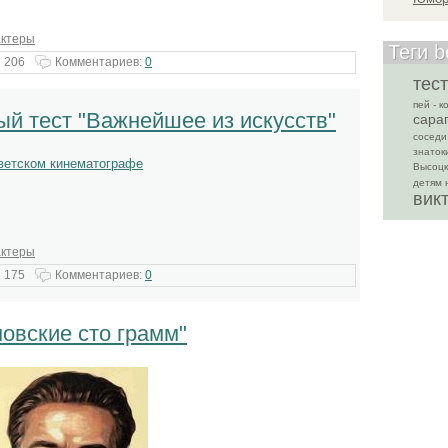
актеры
Теги 
 206
Комментариев:
0
тест
пей - 
й тест "Важнейшее из искусств"
сара
соседи
знаток
оветском кинематографе
Высоц
детям 
вик
актеры
 175
Комментариев:
0
овские сто грамм"