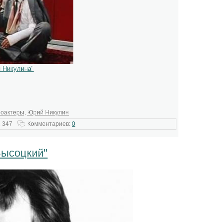
 Никулина"
ноактеры
,
Юрий Никулин
 347
Комментариев:
0
Высоцкий"