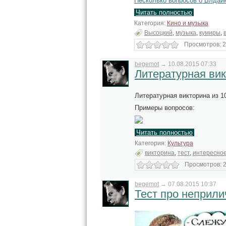
Несколько вопросов о Влдаим
Читать полностью
Категория:
Кино и музыка
Высоцкий
,
музыка
,
кумиры
,
Просмотров: 2
begemot
→
10.08.2015 07:33
Литературная ви
Литературная викторина из 1
Примеры вопросов:
Читать полностью
Категория:
Культура
викторина
,
тест
,
интересно
Просмотров: 2
begemot
→
07.08.2015 10:37
Тест про неприл