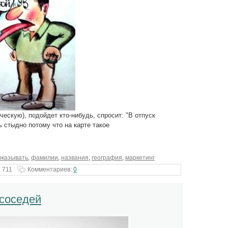
ческую), подойдет кто-нибудь, спросит: "В отпуск
ть стыдно потому что на карте такое
оказывать
,
фамилии
,
названия
,
география
,
маркетинг
 711
Комментариев:
0
 соседей