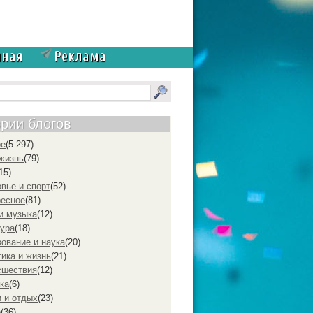
чная
Реклама
ории блогов
ое
(5 297)
жизнь
(79)
15)
вье и спорт
(52)
ресное
(81)
и музыка
(12)
ура
(18)
ование и наука
(20)
ика и жизнь
(21)
cшествия
(12)
ка
(6)
 и отдых
(23)
р
(36)