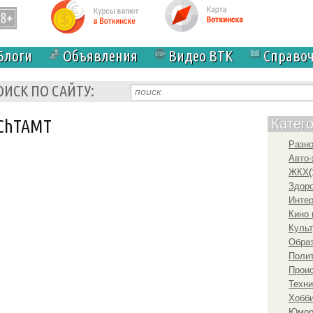
Блоги
Объявления
Видео ВТК
Справо
ОИСК ПО САЙТУ:
OChTAMT
Катег
Разн
Авто-
ЖКХ
(
Здоро
Инте
Кино 
Культ
Образ
Полит
Прои
Техни
Хобби
Юмо