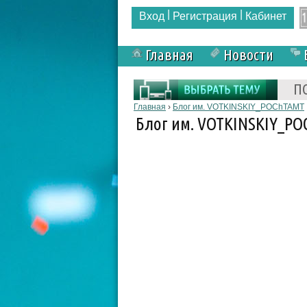
|
|
Вход
Регистрация
Кабинет
Главная
Новости
Форма поиска
П
Вы здесь
Главная
›
Блог им. VOTKINSKIY_POChTAMT
Блог им. VOTKINSKIY_P