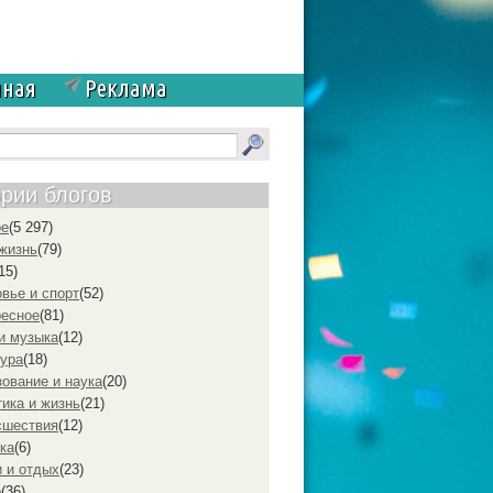
чная
Реклама
ории блогов
ое
(5 297)
жизнь
(79)
15)
вье и спорт
(52)
ресное
(81)
и музыка
(12)
ура
(18)
ование и наука
(20)
ика и жизнь
(21)
cшествия
(12)
ка
(6)
 и отдых
(23)
р
(36)